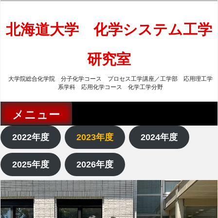
コ
ン
テ
北海道大学 化学システム工学
ン
ツ
研究室
へ
ス
キ
大学院総合化学院 分子化学コース プロセス工学講座／工学部 応用理工学
ッ
系学科 応用化学コース 化学工学分野
プ
メニュー
2022年度
2023年度
2024年度
2025年度
2026年度