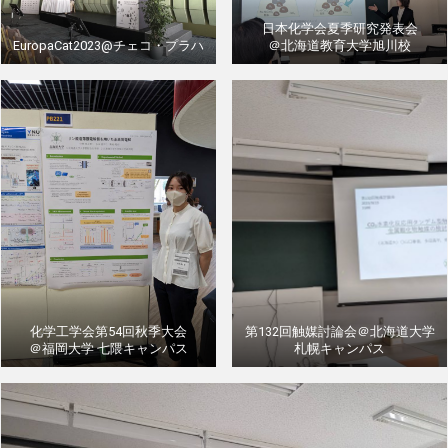
日本化学会夏季研究発表会
EuropaCat2023@チェコ・プラハ
＠北海道教育大学旭川校
化学工学会第54回秋季大会
第132回触媒討論会＠北海道大学
＠福岡大学 七隈キャンパス
札幌キャンパス